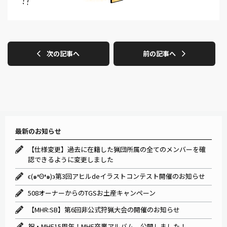
次の記事へ
前の記事へ
最新のお知らせ
【仕様変更】過去に在籍した猟団所属の全てのメンバーを確
認できるように変更しました
ϵ(๑❛Θ❛๑)϶第3回アヒルdeイラストコンテスト開催のお知らせ
508オーナーからのTGSお土産キャンペーン
【MHR:SB】第6回非公式狩猟大会の開催のお知らせ
祝・MHF15周年！MHF卒業アルバム、公開しました！